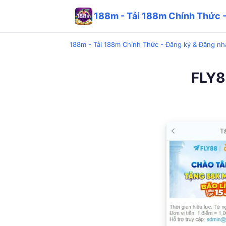
188m - Tải 188m Chính Thức -
188m - Tải 188m Chính Thức - Đăng ký & Đăng n
FLY8