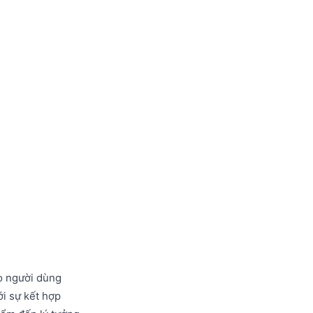
ho người dùng
ới sự kết hợp