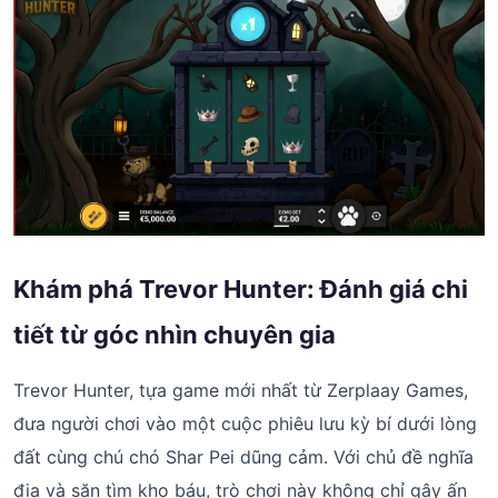
Khám phá Trevor Hunter: Đánh giá chi
tiết từ góc nhìn chuyên gia
Trevor Hunter, tựa game mới nhất từ Zerplaay Games,
đưa người chơi vào một cuộc phiêu lưu kỳ bí dưới lòng
đất cùng chú chó Shar Pei dũng cảm. Với chủ đề nghĩa
địa và săn tìm kho báu, trò chơi này không chỉ gây ấn