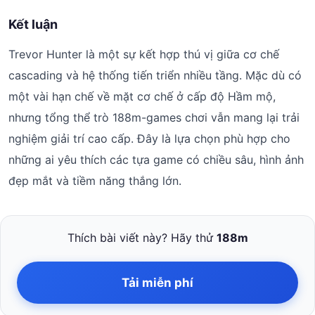
Kết luận
Trevor Hunter là một sự kết hợp thú vị giữa cơ chế
cascading và hệ thống tiến triển nhiều tầng. Mặc dù có
một vài hạn chế về mặt cơ chế ở cấp độ Hầm mộ,
nhưng tổng thể trò 188m-games chơi vẫn mang lại trải
nghiệm giải trí cao cấp. Đây là lựa chọn phù hợp cho
những ai yêu thích các tựa game có chiều sâu, hình ảnh
đẹp mắt và tiềm năng thắng lớn.
Thích bài viết này? Hãy thử
188m
Tải miễn phí